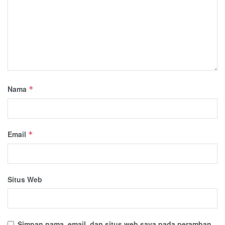
Nama
*
Email
*
Situs Web
Simpan nama, email, dan situs web saya pada peramban