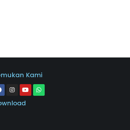
emukan Kami
ownload