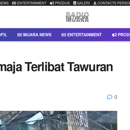
NEWS
ENTERTAINMENT
PRODUK
GALERI
CONTACTS PERSO
FIL
MUARA NEWS
ENTERTAINMENT
PROD
aja Terlibat Tawuran
0