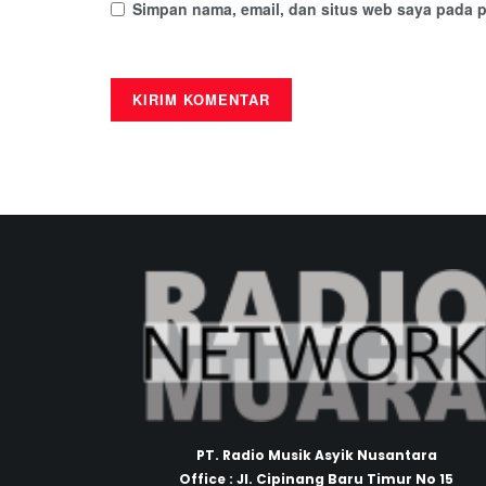
Simpan nama, email, dan situs web saya pada p
PT. Radio Musik Asyik Nusantara
Office : Jl. Cipinang Baru Timur No 15