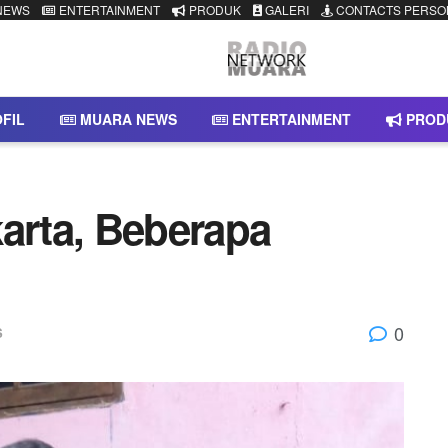
NEWS
ENTERTAINMENT
PRODUK
GALERI
CONTACTS PERSO
FIL
MUARA NEWS
ENTERTAINMENT
PROD
karta, Beberapa
0
S