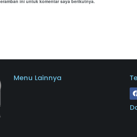
eramban ini untuk komentar saya berikutnya.
Menu Lainnya
T
D