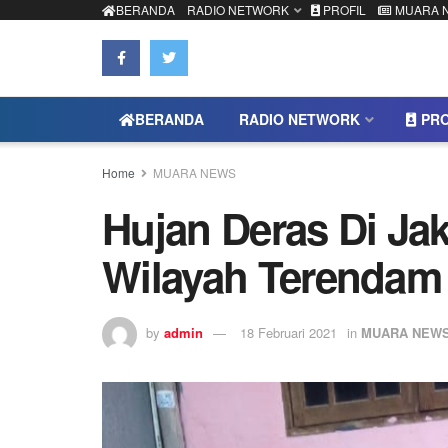
BERANDA
RADIO NETWORK
PROFIL
MUARA 
BERANDA
RADIO NETWORK
PRO
Home
MUARA NEWS
Hujan Deras Di Ja
Wilayah Terendam
by
admin
18 Februari 2021
in
MUARA NEW