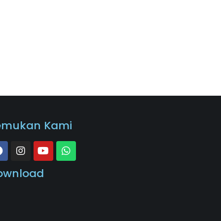
emukan Kami
ownload