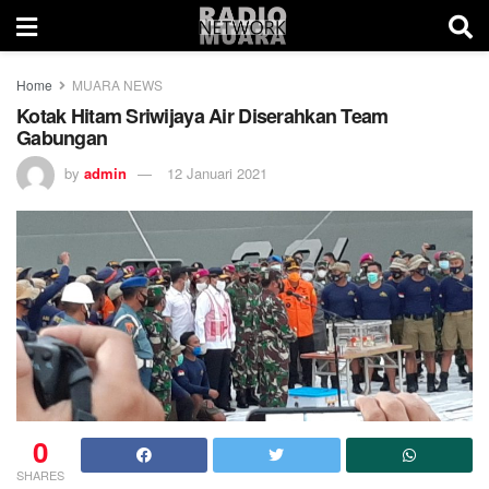
Home
MUARA NEWS
Kotak Hitam Sriwijaya Air Diserahkan Team
Gabungan
by
admin
12 Januari 2021
0
SHARES