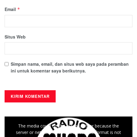
Email
*
Situs Web
Simpan nama, email, dan situs web saya pada peramban
ini untuk komentar saya berikutnya.
This
The media could not be loaded, either because the
is
server or network failed or because the format is not
a