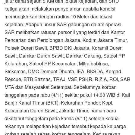
jalur darat sejauh 5 KM dari lokasi kejadian, dan SRU
ketiga akan melakukan penyelaman apabila kondisi
memungkinkan dengan radius 10 Meter dari lokasi
kejadian. Adapun unsur SAR gabungan dalam operasi
SAR melibatkan ratusan personil yang terdiri dari Kantor
Pencarian dan Pertolongan Jakarta, Kodim Jakarta Timur,
Polsek Duren Sawit, BPBD DKI Jakarta, Koramil Duren
Sawit, Damkar Duren Sawit, Damkar Cakung, Satpol PP
Kelurahan, Satpol PP Kecamatan, Mitra babinsa,
Siskomas, DMC Dompet Dhuafa, IEA, BKSDA, Korgad
Rescue, BTB Baznas, TRAJ, VSE,PSKR, R.Z.A, ROI, SAR
MTA dan Masyarakat Setempat. Sebelumnya korban
tenggelam pada rabu (4/11) sekitar pukul 14.00 WIB di Kali
Banjir Kanal Timur (BKT), Kelurahan Pondok Kopi,
Kecamatan Duren Sawit, Jakarta Timur, namun baru
diketahui tenggelam pada kamis (5/11) setelah kedua
rekannya melaporkan kejadian tersebut kepada keluarga
korban setelah sehari korban tenggelam. Kedua rekan