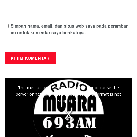
Simpan nama, email, dan situs web saya pada peramban
ini untuk komentar saya berikutnya.
This
The media could not be loaded, either because the
is
server or network failed or because the format is not
a
supported.
modal
window.